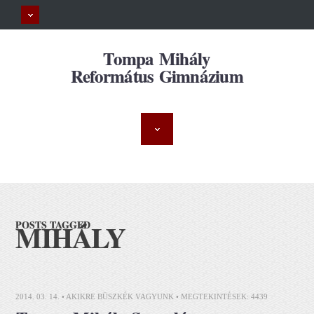
Tompa Mihály
Református Gimnázium
MIHÁLY
POSTS TAGGED
2014. 03. 14. •
AKIKRE BÜSZKÉK VAGYUNK
• MEGTEKINTÉSEK: 4439