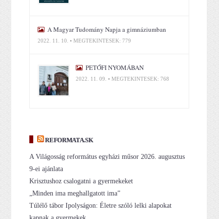
A Magyar Tudomány Napja a gimnáziumban
2022. 11. 10. • MEGTEKINTÉSEK: 779
PETŐFI NYOMÁBAN
2022. 11. 09. • MEGTEKINTÉSEK: 768
REFORMATA.SK
A Világosság református egyházi műsor 2026. augusztus
9-ei ajánlata
Krisztushoz csalogatni a gyermekeket
„Minden ima meghallgatott ima”
Túlélő tábor Ipolyságon: Életre szóló lelki alapokat
kapnak a gyermekek