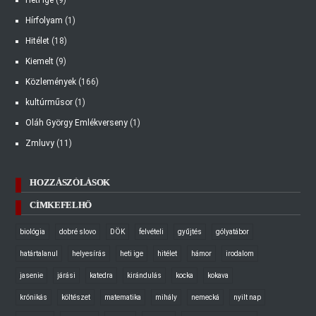
Heti ige
(9)
Hírfolyam
(1)
Hitélet
(18)
Kiemelt
(9)
Közlemények
(166)
kultúrműsor
(1)
Oláh György Emlékverseny
(1)
Zmluvy
(11)
HOZZÁSZÓLÁSOK
CÍMKEFELHŐ
biológia
dobré slovo
DÖK
felvételi
gyűjtés
gólyatábor
határtalanul
helyesírás
heti ige
hitélet
hámor
irodalom
jasenie
járási
katedra
kirándulás
kocka
kokava
krónikás
költészet
matematika
mihály
nemecká
nyilt nap