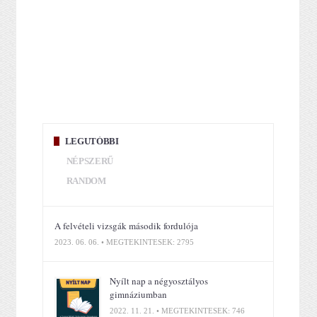
LEGUTÓBBI
NÉPSZERŰ
RANDOM
A felvételi vizsgák második fordulója
2023. 06. 06. • MEGTEKINTÉSEK: 2795
Nyílt nap a négyosztályos
gimnáziumban
2022. 11. 21. • MEGTEKINTÉSEK: 746