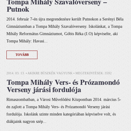
Tompa Mihály Szavalóverseny –
Putnok
2014. február 7-én újra megrendezésre került Putnokon a Serényi Béla
Gimnáziumban a Tompa Mihály Szavalóverseny. Iskolánkat, a Tompa
Mihály Református Gimnáziumot, Góbis Réka (I.O) képviselte, aki
Tompa Mihály: Havasi...
TOVÁBB
2014. 03. 13. •
AKIKRE BÜSZKÉK VAGYUNK
• MEGTEKINTÉSEK: 3592
Tompa Mihály Vers- és Prózamondó
Verseny járási fordulója
Rimaszombatban, a Városi Művelődési Központban 2014. március 5-
én zajlott a Tompa Mihály Vers- és Prózamondó Verseny járási
fordulója. Iskolánk szinte minden kategóriában képviselve volt, és
diákjaink nagyon szép...