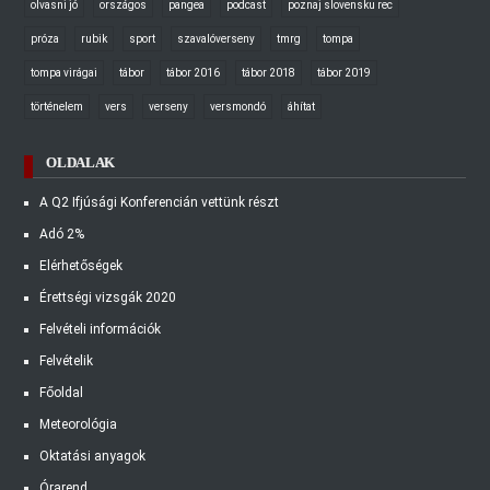
olvasni jó
országos
pangea
podcast
poznaj slovensku rec
próza
rubik
sport
szavalóverseny
tmrg
tompa
tompa virágai
tábor
tábor 2016
tábor 2018
tábor 2019
történelem
vers
verseny
versmondó
áhítat
OLDALAK
A Q2 Ifjúsági Konferencián vettünk részt
Adó 2%
Elérhetőségek
Érettségi vizsgák 2020
Felvételi információk
Felvételik
Főoldal
Meteorológia
Oktatási anyagok
Órarend