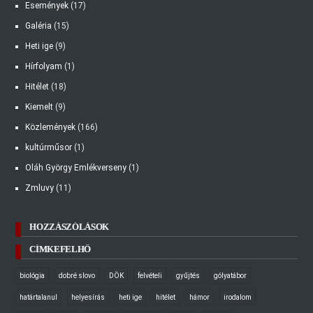
Események
(17)
Galéria
(15)
Heti ige
(9)
Hírfolyam
(1)
Hitélet
(18)
Kiemelt
(9)
Közlemények
(166)
kultúrműsor
(1)
Oláh György Emlékverseny
(1)
Zmluvy
(11)
HOZZÁSZÓLÁSOK
CÍMKEFELHŐ
biológia
dobré slovo
DÖK
felvételi
gyűjtés
gólyatábor
határtalanul
helyesírás
heti ige
hitélet
hámor
irodalom