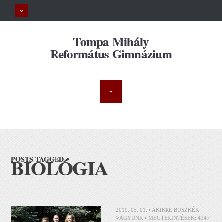
Tompa Mihály
Református Gimnázium
BIOLÓGIA
POSTS TAGGED
2019. 05. 01. •
AKIKRE BÜSZKÉK
VAGYUNK
• MEGTEKINTÉSEK: 4347