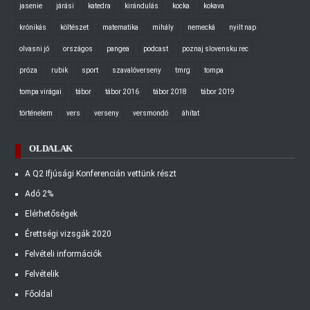
jasenie
járási
katedra
kirándulás
kocka
kokava
krónikás
költészet
matematika
mihály
nemecká
nyilt nap
olvasni jó
országos
pangea
podcast
poznaj slovensku rec
próza
rubik
sport
szavalóverseny
tmrg
tompa
tompa virágai
tábor
tábor 2016
tábor 2018
tábor 2019
történelem
vers
verseny
versmondó
áhítat
OLDALAK
A Q2 Ifjúsági Konferencián vettünk részt
Adó 2%
Elérhetőségek
Érettségi vizsgák 2020
Felvételi információk
Felvételik
Főoldal