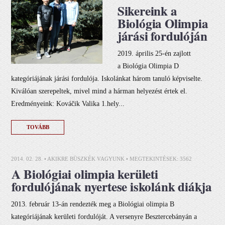
Sikereink a
Biológia Olimpia
járási fordulóján
2019. április 25-én zajlott
a Biológia Olimpia D
kategóriájának járási fordulója. Iskolánkat három tanuló képviselte.
Kiválóan szerepeltek, mivel mind a hárman helyezést értek el.
Eredményeink: Kováčik Valika 1.hely...
TOVÁBB
2014. 02. 28. •
AKIKRE BÜSZKÉK VAGYUNK
• MEGTEKINTÉSEK: 3562
A Biológiai olimpia kerületi
fordulójának nyertese iskolánk diákja
2013. február 13-án rendezték meg a Biológiai olimpia B
kategóriájának kerületi fordulóját. A versenyre Besztercebányán a