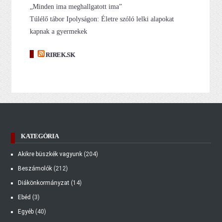
„Minden ima meghallgatott ima”
Túlélő tábor Ipolyságon: Életre szóló lelki alapokat
kapnak a gyermekek
RIREK.SK
KATEGÓRIA
Akikre büszkék vagyunk
(204)
Beszámolók
(212)
Diákönkormányzat
(14)
Ebéd
(3)
Egyéb
(40)