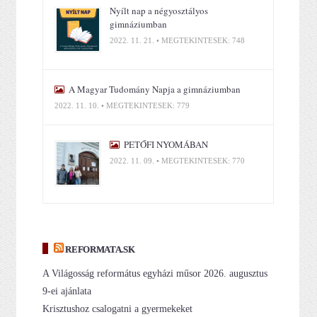
Nyílt nap a négyosztályos
gimnáziumban
2022. 11. 21. • MEGTEKINTÉSEK: 748
A Magyar Tudomány Napja a gimnáziumban
2022. 11. 10. • MEGTEKINTÉSEK: 779
PETŐFI NYOMÁBAN
2022. 11. 09. • MEGTEKINTÉSEK: 770
REFORMATA.SK
A Világosság református egyházi műsor 2026. augusztus
9-ei ajánlata
Krisztushoz csalogatni a gyermekeket