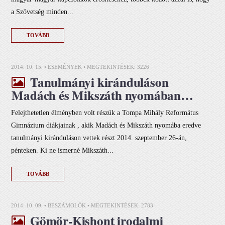
a Szövetség minden...
TOVÁBB
2014. 10. 15. •
ESEMÉNYEK
• MEGTEKINTÉSEK: 3226
Tanulmányi kiránduláson
Madách és Mikszáth nyomában…
Felejthetetlen élményben volt részük a Tompa Mihály Református
Gimnázium diákjainak , akik Madách és Mikszáth nyomába eredve
tanulmányi kiránduláson vettek részt 2014. szeptember 26-án,
pénteken. Ki ne ismerné Mikszáth...
TOVÁBB
2014. 10. 09. •
BESZÁMOLÓK
• MEGTEKINTÉSEK: 2783
Gömör-Kishont irodalmi