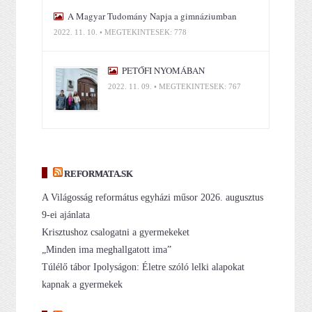
A Magyar Tudomány Napja a gimnáziumban
2022. 11. 10. • MEGTEKINTÉSEK: 778
PETŐFI NYOMÁBAN
2022. 11. 09. • MEGTEKINTÉSEK: 767
REFORMATA.SK
A Világosság református egyházi műsor 2026. augusztus
9-ei ajánlata
Krisztushoz csalogatni a gyermekeket
„Minden ima meghallgatott ima”
Túlélő tábor Ipolyságon: Életre szóló lelki alapokat
kapnak a gyermekek