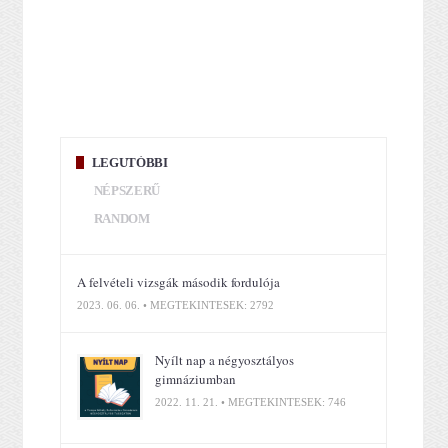
LEGUTÓBBI
NÉPSZERŰ
RANDOM
A felvételi vizsgák második fordulója
2023. 06. 06. • MEGTEKINTÉSEK: 2792
Nyílt nap a négyosztályos
gimnáziumban
2022. 11. 21. • MEGTEKINTÉSEK: 746