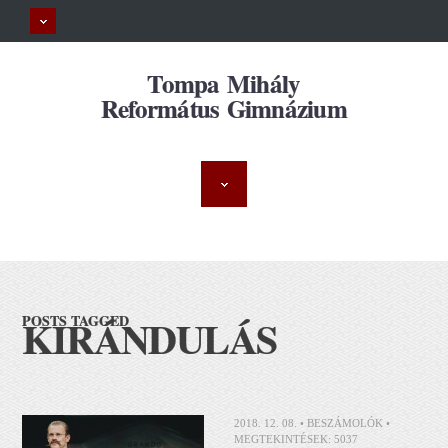
Tompa Mihály
Református Gimnázium
KIRÁNDULÁS
POSTS TAGGED
2018. 12. 08. •
BESZÁMOLÓK
•
MEGTEKINTÉSEK: 5037