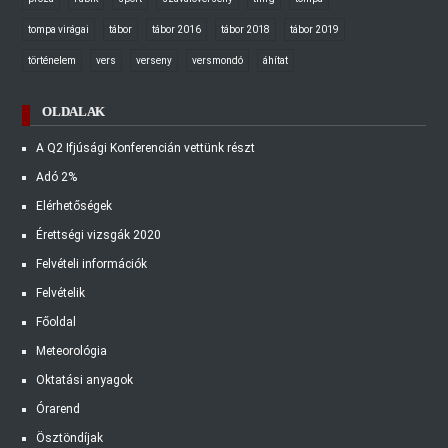
tompa virágai
tábor
tábor 2016
tábor 2018
tábor 2019
történelem
vers
verseny
versmondó
áhítat
OLDALAK
A Q2 Ifjúsági Konferencián vettünk részt
Adó 2%
Elérhetőségek
Érettségi vizsgák 2020
Felvételi információk
Felvételik
Főoldal
Meteorológia
Oktatási anyagok
Órarend
Ösztöndíjak