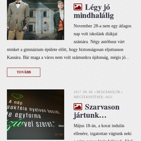
Légy jó
mindhalálig
November 28-a nem egy átlagos
nap volt iskolánk diákjai
számára. Négy autóbusz várt
minket a gimnázium épülete előtt, hogy biztonságosan eljuttasson
Kassára. Bár maga a város nem volt számunkra újdonság, mégis jó...
TOVÁBB
2017. 06. 06. •
BESZÁMOLÓK
•
MEGTEKINTÉSEK: 4421
Szarvason
jártunk…
Május 18-án, a korai indulás
ellenére, izgatottan vágtunk neki