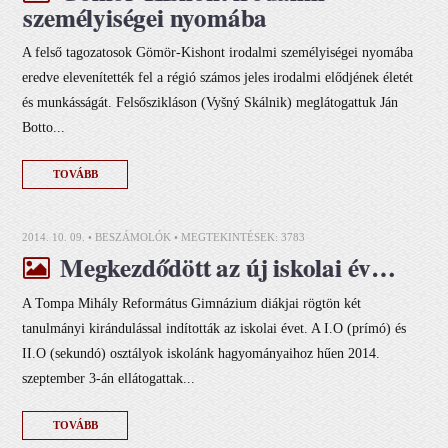
személyiségei nyomába
A felső tagozatosok Gömör-Kishont irodalmi személyiségei nyomába
eredve elevenítették fel a régió számos jeles irodalmi elődjének életét
és munkásságát. Felsőszikláson (Vyšný Skálnik) meglátogattuk Ján
Botto...
TOVÁBB
2014. 10. 09. •
BESZÁMOLÓK
• MEGTEKINTÉSEK: 3783
Megkezdődött az új iskolai év…
A Tompa Mihály Református Gimnázium diákjai rögtön két
tanulmányi kirándulással indították az iskolai évet. A I.O (prímó) és
II.O (sekundó) osztályok iskolánk hagyományaihoz hűen 2014.
szeptember 3-án ellátogattak...
TOVÁBB