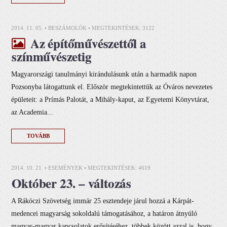
2014. 11. 05. •
BESZÁMOLÓK
• MEGTEKINTÉSEK: 3122
Az építőművészettől a
színművészetig
Magyarországi tanulmányi kirándulásunk után a harmadik napon
Pozsonyba látogattunk el. Először megtekintettük az Óváros nevezetes
épületeit: a Prímás Palotát, a Mihály-kaput, az Egyetemi Könyvtárat,
az Academia...
TOVÁBB
2014. 10. 21. •
ESEMÉNYEK
• MEGTEKINTÉSEK: 4619
Október 23. – változás
A Rákóczi Szövetség immár 25 esztendeje járul hozzá a Kárpát-
medencei magyarság sokoldalú támogatásához, a határon átnyúló
magyar-magyar kapcsolatok erősítéséhez, többek között azzal is, hogy