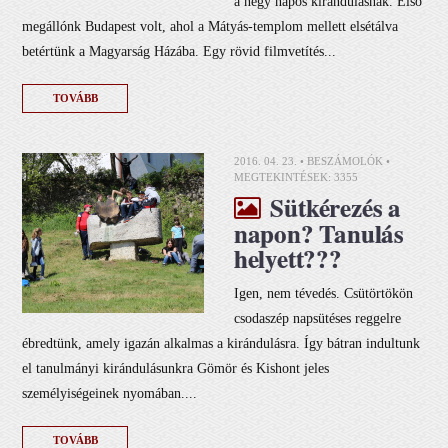
a négy napos kirándulásnak. Első
megállónk Budapest volt, ahol a Mátyás-templom mellett elsétálva
betértünk a Magyarság Házába. Egy rövid filmvetítés...
TOVÁBB
2016. 04. 23. •
BESZÁMOLÓK
•
MEGTEKINTÉSEK: 3355
Sütkérezés a
napon? Tanulás
helyett???
Igen, nem tévedés. Csütörtökön
csodaszép napsütéses reggelre
ébredtünk, amely igazán alkalmas a kirándulásra. Így bátran indultunk
el tanulmányi kirándulásunkra Gömör és Kishont jeles
személyiségeinek nyomában....
TOVÁBB