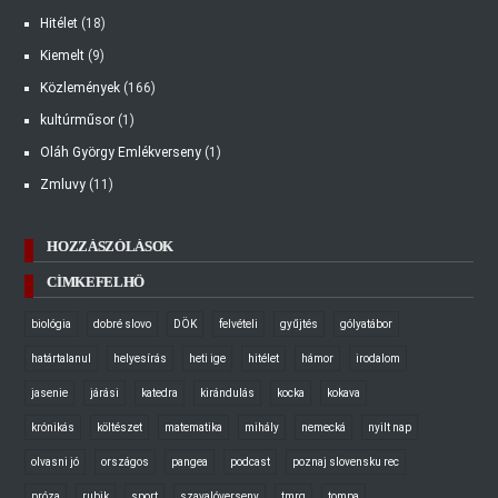
Hitélet
(18)
Kiemelt
(9)
Közlemények
(166)
kultúrműsor
(1)
Oláh György Emlékverseny
(1)
Zmluvy
(11)
HOZZÁSZÓLÁSOK
CÍMKEFELHŐ
biológia
dobré slovo
DÖK
felvételi
gyűjtés
gólyatábor
határtalanul
helyesírás
heti ige
hitélet
hámor
irodalom
jasenie
járási
katedra
kirándulás
kocka
kokava
krónikás
költészet
matematika
mihály
nemecká
nyilt nap
olvasni jó
országos
pangea
podcast
poznaj slovensku rec
próza
rubik
sport
szavalóverseny
tmrg
tompa