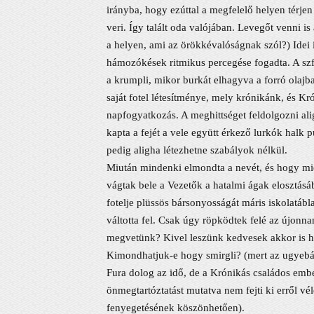
irányba, hogy ezúttal a megfelelő helyen térjen
veri. Így talált oda valójában. Levegőt venni is
a helyen, ami az örökkévalóságnak szól?) Idei i
hámozókések ritmikus percegése fogadta. A szf
a krumpli, mikor burkát elhagyva a forró olajb
saját fotel létesítménye, mely krónikánk, és Kró
napfogyatkozás. A meghittséget feldolgozni al
kapta a fejét a vele együtt érkező lurkók halk
pedig aligha létezhetne szabályok nélkül.
Miután mindenki elmondta a nevét, és hogy miér
vágtak bele a Vezetők a hatalmi ágak elosztásá
fotelje plüssös bársonyosságát máris iskolatáb
váltotta fel. Csak úgy röpködtek felé az újonna
megvetünk? Kivel leszünk kedvesek akkor is ha
Kimondhatjuk-e hogy smirgli? (mert az ugyebár du
Fura dolog az idő, de a Krónikás családos ember
önmegtartóztatást mutatva nem fejti ki erről v
fenyegetésének köszönhetően).