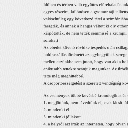
Időben és térben való együttes előrehaladásun
egyes részeire, különösen a gyomor táji telítet
valószínűleg egy következő tétel a szimfóniába
faragták, és annak a hangja váltott ki oly otth
kárpótolták, de nem tették semmissé a krumpli i
sorokat)
Az ebédet követő rövidke tespedés után csillagá
holdraszállás történetét az egybegyűltek sereg
mellett eszünkbe sem jutott, hogy van aki a bo
epikusabb tettekre szánjuk magunkat. Az űrbéli
tette még meghittebbé.
A csoportbeszélgetést a szeretett vendégség köv
Az események többé kevésbé kronologikus és é
1. megjöttünk, nem tévedtünk el, csak kicsit tú
2. mindenki él
3. mindenki jóllakott
4. a helyről azt írták az interneten, hogy olyan m