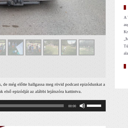
A 
au
Kr
„M
Tú
al
s, de még előtte hallgassa meg rövid podcast epizódunkat a
első epizódját az alábbi lejátszóra kattintva.
A
00:00
hangerő
növeléséhez,
illetőleg