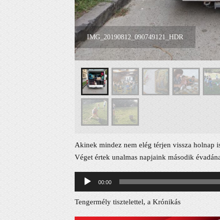
IMG_20190812_090749121_HDR
Akinek mindez nem elég térjen vissza holnap i
Véget értek unalmas napjaink második évadának 
Audió
00:00
lejátszó
Tengermély tisztelettel, a Krónikás