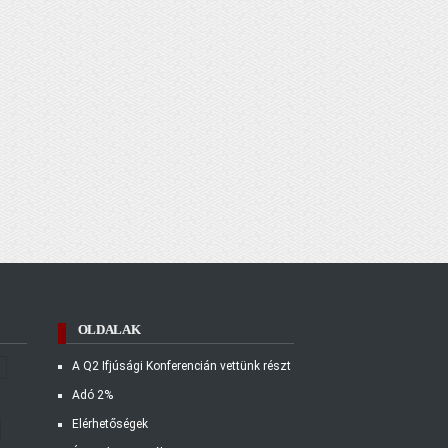
OLDALAK
A Q2 Ifjúsági Konferencián vettünk részt
i
Adó 2%
Elérhetőségek