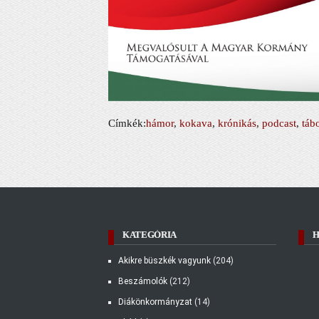
Címkék:
hámor
,
kokava
,
krónikás
,
podcast
,
táb
KATEGÓRIA
Akikre büszkék vagyunk
(204)
Beszámolók
(212)
Diákönkormányzat
(14)