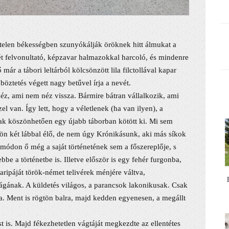
telen békességben szunyókálják öröknek hitt álmukat a
t felvonultató, képzavar halmazokkal harcoló, és mindenre
már a tábori leltárból kölcsönzött lila filctollával kapar
öztetés végett nagy betűvel írja a nevét.
éz, ami nem néz vissza. Bármire bátran vállalkozik, ami
l van. Így lett, hogy a véletlenek (ha van ilyen), a
nak köszönhetően egy újabb táborban kötött ki. Mi sem
dön két lábbal élő, de nem úgy Krónikásunk, aki más síkok
módon ő még a saját történetének sem a főszereplője, s
be a történetbe is. Illetve először is egy fehér furgonba,
ripáját török-német telivérek ménjére váltva,
gának. A küldetés világos, a parancsok lakonikusak. Csak
a. Ment is rögtön balra, majd kedden egyenesen, a megállt
st is. Majd fékezhetetlen vágtáját megkezdte az ellentétes