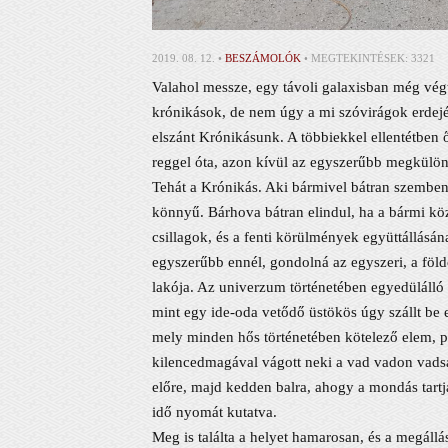
2019. 08. 12. •
BESZÁMOLÓK
• MEGTEKINTÉSEK: 3321
Valahol messze, egy távoli galaxisban még vég
krónikások, de nem úgy a mi szóvirágok erdejé
elszánt Krónikásunk. A többiekkel ellentétben ő 
reggel óta, azon kívül az egyszerűbb megkülönb
Tehát a Krónikás. Aki bármivel bátran szemben
könnyű. Bárhova bátran elindul, ha a bármi köze
csillagok, és a fenti körülmények együttállásá
egyszerűbb ennél, gondolná az egyszeri, a föl
lakója. Az univerzum történetében egyedülálló 
mint egy ide-oda vetődő üstökös úgy szállt be eb
mely minden hős történetében kötelező elem, pa
kilencedmagával vágott neki a vad vadon vadsá
előre, majd kedden balra, ahogy a mondás tartj
idő nyomát kutatva.
Meg is találta a helyet hamarosan, és a megállá