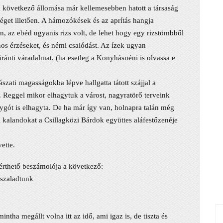
k következő állomása már kellemesebben hatott a társaság
tséget illetően. A hámozókések és az aprítás hangja
n, az ebéd ugyanis rizs volt, de lehet hogy egy rizstömbből
onos érzéseket, és némi csalódást. Az ízek ugyan
ránti váradalmat. (ha esetleg a Konyhásnéni is olvassa e
szati magasságokba lépve hallgatta tátott szájjal a
e. Reggel mikor elhagytuk a várost, nagyratörő terveink
lygót is elhagyta. De ha már így van, holnapra talán még
 kalandokat a Csillagközi Bárdok együttes aláfestőzenéje
ette.
rthető beszámolója a következő:
lszaladtunk
intha megállt volna itt az idő, ami igaz is, de tiszta és