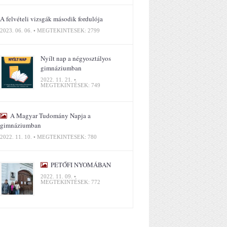
A felvételi vizsgák második fordulója
2023. 06. 06. • MEGTEKINTÉSEK: 2799
Nyílt nap a négyosztályos
gimnáziumban
2022. 11. 21. •
MEGTEKINTÉSEK: 749
A Magyar Tudomány Napja a
gimnáziumban
2022. 11. 10. • MEGTEKINTÉSEK: 780
PETŐFI NYOMÁBAN
2022. 11. 09. •
MEGTEKINTÉSEK: 772