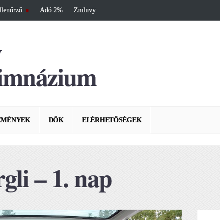
llenőrző
Adó 2%
Zmluvy
y
imnázium
EMÉNYEK
DÖK
ELÉRHETŐSÉGEK
gli – 1. nap