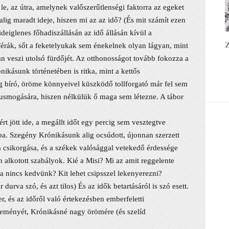
 le, az útra, amelynek valőszerűtlenségi faktorra az egeket
 alig maradt ideje, hiszen mi az az idő? (És mit számít ezen
deiglenes főhadiszállásán az idő állásán kívül a
Z
érák, sőt a feketelyukak sem énekelnek olyan lágyan, mint
an veszi utolsó fürdőjét. Az otthonosságot tovább fokozza a
nikásunk történetében is ritka, mint a kettős
ig bíró, öröme könnyeivel küszködő tollforgató már fel sem
 pusmogására, hiszen nélkülük ő maga sem létezne. A tábor
t jött ide, a megállt időt egy percig sem vesztegtve
ba. Szegény Krónikásunk alig ocsúdott, újonnan szerzett
la csikorgása, és a székek valósággal vetekedő érdessége
n alkotott szabályok. Kié a Misi? Mi az amit reggelente
 nincs kedvünk? Kit lehet csipsszel lekenyerezni?
rva szó, és azt tilos) És az idők betartásáról is szó esett.
, és az időről való értekezésben emberfeletti
éleményét, Krónikásné nagy örömére (és szelíd