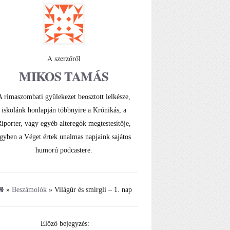
A szerzőről
MIKOS TAMÁS
A rimaszombati gyülekezet beosztott lelkésze,
iskolánk honlapján többnyire a Krónikás, a
iporter, vagy egyéb alteregók megtestesítője,
gyben a Véget értek unalmas napjaink sajátos
humorú podcastere.
»
Beszámolók
» Világúr és smirgli – 1. nap
Előző bejegyzés: