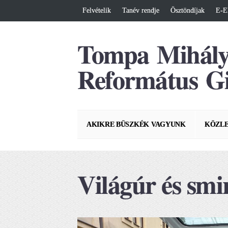
Felvételik
Tanév rendje
Ösztöndíjak
E-E
Tompa Mihál
Református G
AKIKRE BÜSZKÉK VAGYUNK
KÖZL
Világúr és smir