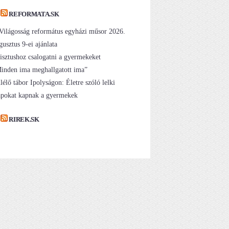
REFORMATA.SK
Világosság református egyházi műsor 2026.
gusztus 9-ei ajánlata
isztushoz csalogatni a gyermekeket
inden ima meghallgatott ima”
lélő tábor Ipolyságon: Életre szóló lelki
apokat kapnak a gyermekek
RIREK.SK