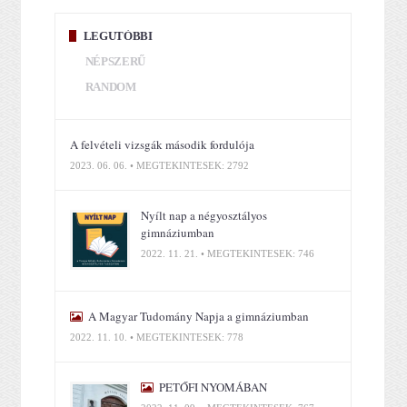
LEGUTÓBBI
NÉPSZERŰ
RANDOM
A felvételi vizsgák második fordulója
2023. 06. 06. • MEGTEKINTÉSEK: 2792
Nyílt nap a négyosztályos
gimnáziumban
2022. 11. 21. • MEGTEKINTÉSEK: 746
A Magyar Tudomány Napja a gimnáziumban
2022. 11. 10. • MEGTEKINTÉSEK: 778
PETŐFI NYOMÁBAN