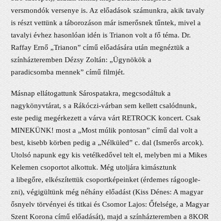
versmondók versenye is. Az előadások számunkra, akik tavaly
is részt vettünk a táborozáson már ismerősnek tűntek, mivel a
tavalyi évhez hasonlóan idén is Trianon volt a fő téma. Dr.
Raffay Ernő „Trianon” című előadására után megnéztük a
színházteremben Dézsy Zoltán: „Ügynökök a
paradicsomba mennek” című filmjét.
Másnap ellátogattunk Sárospatakra, megcsodáltuk a
nagykönyvtárat, s a Rákóczi-várban sem kellett csalódnunk,
este pedig megérkezett a várva várt RETROCK koncert. Csak
MINEKÜNK! most a „Most múlik pontosan” című dal volt a
best, kisebb körben pedig a „Nélküled” c. dal (Ismerős arcok).
Utolsó napunk egy kis vetélkedővel telt el, melyben mi a Mikes
Kelemen csoportot alkottuk. Még utoljára kimásztunk
a libegőre, elkészítettük csoportképeinket (érdemes rágoogle-
zni), végigültünk még néhány előadást (Kiss Dénes: A magyar
ősnyelv törvényei és titkai és Csomor Lajos: Őfelsége, a Magyar
Szent Korona című előadását), majd a színházteremben a 8KOR