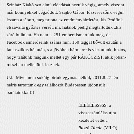
Színház Kiáltó szó című előadását néztük végig, amely viszont
már könnyekkel végződött. Szajkó Gábor, főszervezőnk végül
lezárta a tábort, megtartotta az eredményhirdetést, kis Petőfink
elszavalta győztes versét, mi, fiatalok pedig megtartottuk „kis”
záró bulinkat. Ha nem is 251 embert ismertünk meg, de
Facebook ismerőseink száma min. 150 taggal bővült ezután a
fantasztikus hét után, s a jövőben bármerre is visz utunk, biztos,
hogy találunk magunk mellet egy pár RÁKÓCZIST, akik jóban-
rosszban mellettünk lesznek.
U.i.: Mivel nem sokáig bírtuk egymás nélkül, 2011.8.27–én
máris tartottunk egy találkozót Budapesten újdonsült
barátainkkal!!!
ÉÉÉÉÉÉSSSSS, a
visszaszámlálás újra
kezdetét vette…
Ruszó Tünde
(VII.O)