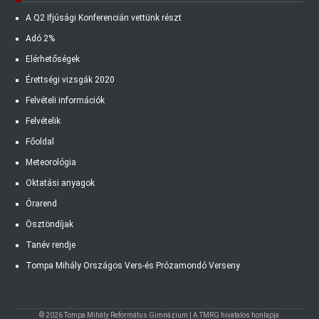
A Q2 Ifjúsági Konferencián vettünk részt
Adó 2%
Elérhetőségek
Érettségi vizsgák 2020
Felvételi információk
Felvételik
Főoldal
Meteorológia
Oktatási anyagok
Órarend
Ösztöndíjak
Tanév rendje
Tompa Mihály Országos Vers-és Prózamondó Verseny
© 2026 Tompa Mihály Református Gimnázium | A TMRG hivatalos honlapja