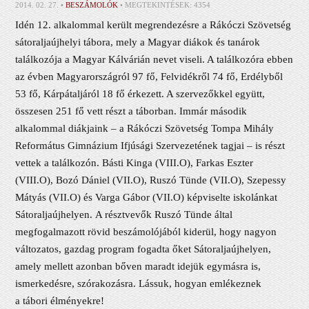
2014. 02. 27. •
BESZÁMOLÓK
• MEGTEKINTÉSEK: 4354
Idén 12. alkalommal került megrendezésre a Rákóczi Szövetség
sátoraljaújhelyi tábora, mely a Magyar diákok és tanárok
találkozója a Magyar Kálvárián nevet viseli. A találkozóra ebben
az évben Magyarországról 97 fő, Felvidékről 74 fő, Erdélyből
53 fő, Kárpátaljáról 18 fő érkezett. A szervezőkkel együtt,
összesen 251 fő vett részt a táborban. Immár második
alkalommal diákjaink – a Rákóczi Szövetség Tompa Mihály
Református Gimnázium Ifjúsági Szervezetének tagjai – is részt
vettek a találkozón. Básti Kinga (VIII.O), Farkas Eszter
(VIII.O), Bozó Dániel (VII.O), Ruszó Tünde (VII.O), Szepessy
Mátyás (VII.O) és Varga Gábor (VII.O) képviselte iskolánkat
Sátoraljaújhelyen. A résztvevők Ruszó Tünde által
megfogalmazott rövid beszámolójából kiderül, hogy nagyon
változatos, gazdag program fogadta őket Sátoraljaújhelyen,
amely mellett azonban bőven maradt idejük egymásra is,
ismerkedésre, szórakozásra. Lássuk, hogyan emlékeznek
a tábori élményekre!