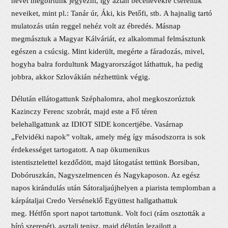
nevet megbírtunk jegyezni, így aztán becenevekre cseréltük
neveiket, mint pl.: Tanár úr, Áki, kis Petőfi, stb. A hajnalig tartó
mulatozás után reggel nehéz volt az ébredés. Másnap
megmásztuk a Magyar Kálváriát, ez alkalommal felmásztunk
egészen a csúcsig. Mint kiderült, megérte a fáradozás, mivel,
hogyha balra fordultunk Magyarországot láthattuk, ha pedig
jobbra, akkor Szlovákián nézhettünk végig.
Délután ellátogattunk Széphalomra, ahol megkoszorúztuk
Kazinczy Ferenc szobrát, majd este a Fő téren
belehallgattunk az IDIOT SIDE koncertjébe. Vasárnap
„Felvidéki napok” voltak, amely még így másodszorra is sok
érdekességet tartogatott. A nap ökumenikus
istentisztelettel kezdődött, majd látogatást tettünk Borsiban,
Dobóruszkán, Nagyszelmencen és Nagykaposon. Az egész
napos kirándulás után Sátoraljaújhelyen a piarista templomban a
kárpátaljai Credo Verséneklő Együttest hallgathattuk
meg. Hétfőn sport napot tartottunk. Volt foci (rám osztották a
bíró szerepét), asztali tenisz, majd délután lezajlott a