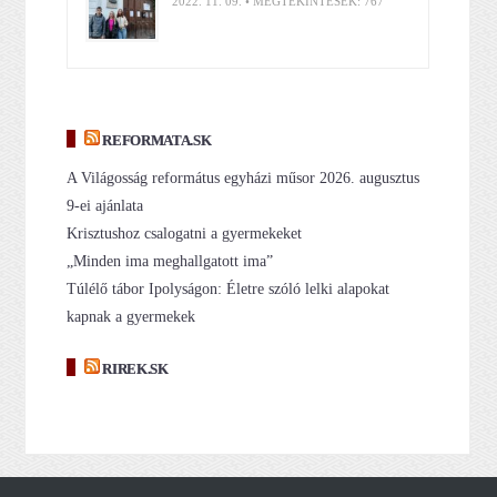
2022. 11. 09. • MEGTEKINTÉSEK: 767
REFORMATA.SK
A Világosság református egyházi műsor 2026. augusztus
9-ei ajánlata
Krisztushoz csalogatni a gyermekeket
„Minden ima meghallgatott ima”
Túlélő tábor Ipolyságon: Életre szóló lelki alapokat
kapnak a gyermekek
RIREK.SK