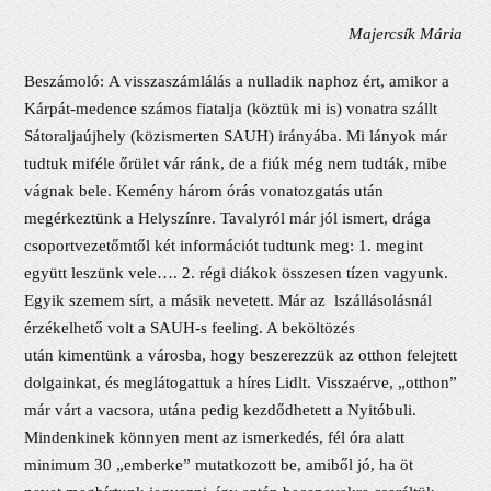
Majercsík Mária
Beszámoló: A visszaszámlálás a nulladik naphoz ért, amikor a
Kárpát-medence számos fiatalja (köztük mi is) vonatra szállt
Sátoraljaújhely (közismerten SAUH) irányába. Mi lányok már
tudtuk miféle őrület vár ránk, de a fiúk még nem tudták, mibe
vágnak bele. Kemény három órás vonatozgatás után
megérkeztünk a Helyszínre. Tavalyról már jól ismert, drága
csoportvezetőmtől két információt tudtunk meg: 1. megint
együtt leszünk vele…. 2. régi diákok összesen tízen vagyunk.
Egyik szemem sírt, a másik nevetett. Már az lszállásolásnál
érzékelhető volt a SAUH-s feeling. A beköltözés
után kimentünk a városba, hogy beszerezzük az otthon felejtett
dolgainkat, és meglátogattuk a híres Lidlt. Visszaérve, „otthon”
már várt a vacsora, utána pedig kezdődhetett a Nyitóbuli.
Mindenkinek könnyen ment az ismerkedés, fél óra alatt
minimum 30 „emberke” mutatkozott be, amiből jó, ha öt