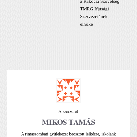
a Rákóczi Szövetség
TMRG Ifjúsági
Szervezetének
elnöke
A szerzőről
MIKOS TAMÁS
A rimaszombati gyülekezet beosztott lelkésze, iskolánk