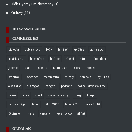
Oláh György Emlékverseny
(1)
Zmluvy
(11)
HOZZÁSZÓLÁSOK
CÍMKEFELHŐ
biológia
dobré slovo
DÖK
felvételi
gyűjtés
gólyatábor
határtalanul
helyesírás
heti ige
hitélet
hámor
irodalom
jasenie
járási
katedra
kirándulás
kocka
kokava
krónikás
költészet
matematika
mihály
nemecká
nyilt nap
olvasni jó
országos
pangea
podcast
poznaj slovensku rec
próza
rubik
sport
szavalóverseny
tmrg
tompa
tompa virágai
tábor
tábor 2016
tábor 2018
tábor 2019
történelem
vers
verseny
versmondó
áhítat
OLDALAK