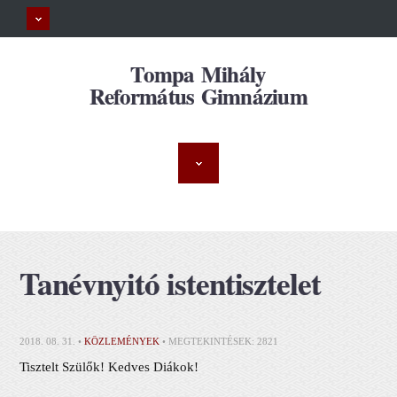
Tompa Mihály
Református Gimnázium
Tanévnyitó istentisztelet
2018. 08. 31. •
KÖZLEMÉNYEK
• MEGTEKINTÉSEK: 2821
Tisztelt Szülők! Kedves Diákok!