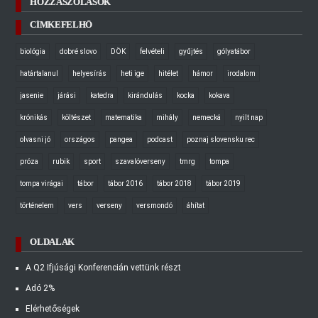
HOZZÁSZÓLÁSOK
CÍMKEFELHŐ
biológia
dobré slovo
DÖK
felvételi
gyűjtés
gólyatábor
határtalanul
helyesírás
heti ige
hitélet
hámor
irodalom
jasenie
járási
katedra
kirándulás
kocka
kokava
krónikás
költészet
matematika
mihály
nemecká
nyilt nap
olvasni jó
országos
pangea
podcast
poznaj slovensku rec
próza
rubik
sport
szavalóverseny
tmrg
tompa
tompa virágai
tábor
tábor 2016
tábor 2018
tábor 2019
történelem
vers
verseny
versmondó
áhítat
OLDALAK
A Q2 Ifjúsági Konferencián vettünk részt
Adó 2%
Elérhetőségek