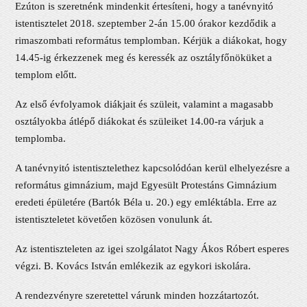
Ezúton is szeretnénk mindenkit értesíteni, hogy a tanévnyitó
istentisztelet 2018. szeptember 2-án 15.00 órakor kezdődik a
rimaszombati református templomban. Kérjük a diákokat, hogy
14.45-ig érkezzenek meg és keressék az osztályfőnöküket a
templom előtt.
Az első évfolyamok diákjait és szüleit, valamint a magasabb
osztályokba átlépő diákokat és szüleiket 14.00-ra várjuk a
templomba.
A tanévnyitó istentisztelethez kapcsolódóan kerül elhelyezésre a
református gimnázium, majd Egyesült Protestáns Gimnázium
eredeti épületére (Bartók Béla u. 20.) egy emléktábla. Erre az
istentiszteletet követően közösen vonulunk át.
Az istentiszteleten az igei szolgálatot Nagy Ákos Róbert esperes
végzi. B. Kovács István emlékezik az egykori iskolára.
A rendezvényre szeretettel várunk minden hozzátartozót.