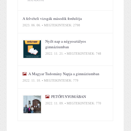
A felvételi vizsgák második fordulója
2023. 06. 06. • MEGTEKINTÉSEK: 2798
Nyílt nap a négyosztályos
gimnáziumban
2022. 11. 21. • MEGTEKINTÉSEK: 748
A Magyar Tudomány Napja a gimnáziumban
2022. 11. 10. • MEGTEKINTÉSEK: 779
PETŐFI NYOMÁBAN
2022. 11. 09. • MEGTEKINTÉSEK: 770