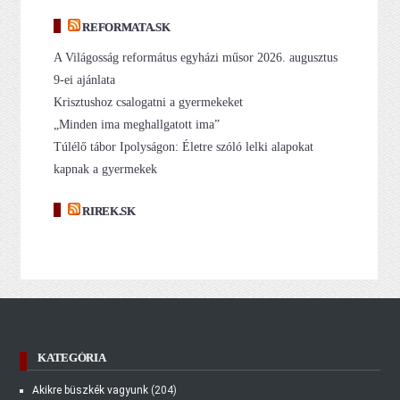
REFORMATA.SK
A Világosság református egyházi műsor 2026. augusztus
9-ei ajánlata
Krisztushoz csalogatni a gyermekeket
„Minden ima meghallgatott ima”
Túlélő tábor Ipolyságon: Életre szóló lelki alapokat
kapnak a gyermekek
RIREK.SK
KATEGÓRIA
Akikre büszkék vagyunk
(204)