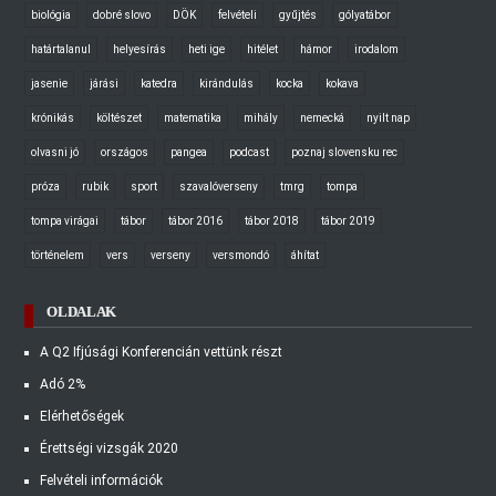
biológia
dobré slovo
DÖK
felvételi
gyűjtés
gólyatábor
határtalanul
helyesírás
heti ige
hitélet
hámor
irodalom
jasenie
járási
katedra
kirándulás
kocka
kokava
krónikás
költészet
matematika
mihály
nemecká
nyilt nap
olvasni jó
országos
pangea
podcast
poznaj slovensku rec
próza
rubik
sport
szavalóverseny
tmrg
tompa
tompa virágai
tábor
tábor 2016
tábor 2018
tábor 2019
történelem
vers
verseny
versmondó
áhítat
OLDALAK
A Q2 Ifjúsági Konferencián vettünk részt
Adó 2%
Elérhetőségek
Érettségi vizsgák 2020
Felvételi információk