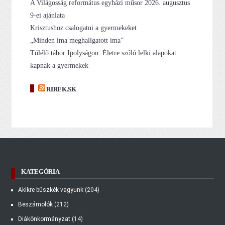
A Világosság református egyházi műsor 2026. augusztus
9-ei ajánlata
Krisztushoz csalogatni a gyermekeket
„Minden ima meghallgatott ima”
Túlélő tábor Ipolyságon: Életre szóló lelki alapokat
kapnak a gyermekek
RIREK.SK
KATEGÓRIA
Akikre büszkék vagyunk
(204)
Beszámolók
(212)
Diákönkormányzat
(14)