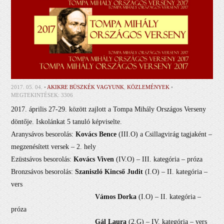
2017. 05. 04. •
AKIKRE BÜSZKÉK VAGYUNK
,
KÖZLEMÉNYEK
•
MEGTEKINTÉSEK: 3306
2017. április 27-29. között zajlott a Tompa Mihály Országos Verseny
döntője. Iskolánkat 5 tanuló képviselte.
Aranysávos besorolás:
Kovács Bence
(III.O) a Csillagvirág tagjaként –
megzenésített versek – 2. hely
Ezüstsávos besorolás:
Kovács Viven
(IV.O) – III. kategória – próza
Bronzsávos besorolás:
Szaniszló Kincső Judit
(I.O) – II. kategória –
vers
Vámos Dorka
(I.O) – II. kategória –
próza
Gál Laura
(2.G) – IV. kategória – vers