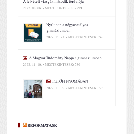
A felvételi vizsgák második fordulója
2023. 06. 06. • MEGTEKINTÉSEK: 2799
Nyílt nap a négyosztályos
gimnáziumban
2022. 11. 21. • MEGTEKINTÉSEK: 749
A Magyar Tudomány Napja a gimnáziumban
2022. 11. 10. • MEGTEKINTÉSEK: 780
PETŐFI NYOMÁBAN
2022. 11. 09. • MEGTEKINTÉSEK: 773
REFORMATA.SK