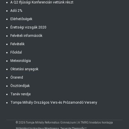
A Q2 Ifjúsági Konferencián vettünk részt
Adó 2%
Elérhetőségek
Érettségi vizsgák 2020
Felvételi információk
Felvételik
Főoldal
Meteorológia
Oktatási anyagok
Órarend
Ösztöndíjak
Tanév rendje
Tompa Mihály Országos Vers-és Prózamondó Verseny
© 2026 Tompa Mihály Református Gimnázium | A TMRG hivatalos honlapja
Működést biztosítja a
Wordpress
. Tervezte
Themnific™