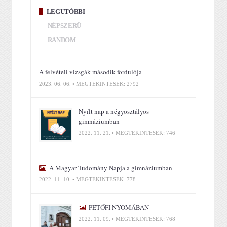
LEGUTÓBBI
NÉPSZERŰ
RANDOM
A felvételi vizsgák második fordulója
2023. 06. 06. • MEGTEKINTÉSEK: 2792
Nyílt nap a négyosztályos
gimnáziumban
2022. 11. 21. • MEGTEKINTÉSEK: 746
A Magyar Tudomány Napja a gimnáziumban
2022. 11. 10. • MEGTEKINTÉSEK: 778
PETŐFI NYOMÁBAN
2022. 11. 09. • MEGTEKINTÉSEK: 768