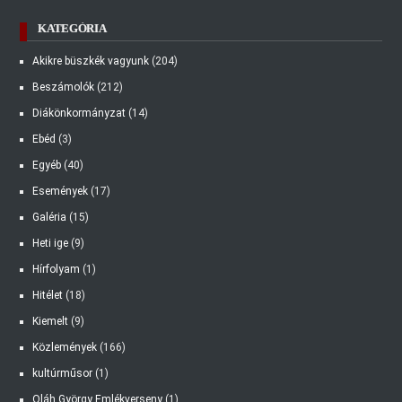
KATEGÓRIA
Akikre büszkék vagyunk
(204)
Beszámolók
(212)
Diákönkormányzat
(14)
Ebéd
(3)
Egyéb
(40)
Események
(17)
Galéria
(15)
Heti ige
(9)
Hírfolyam
(1)
Hitélet
(18)
Kiemelt
(9)
Közlemények
(166)
kultúrműsor
(1)
Oláh György Emlékverseny
(1)