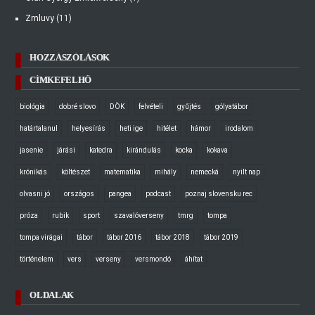
Zmluvy
(11)
HOZZÁSZÓLÁSOK
CÍMKEFELHŐ
biológia
dobré slovo
DÖK
felvételi
gyűjtés
gólyatábor
határtalanul
helyesírás
heti ige
hitélet
hámor
irodalom
jasenie
járási
katedra
kirándulás
kocka
kokava
krónikás
költészet
matematika
mihály
nemecká
nyilt nap
olvasni jó
országos
pangea
podcast
poznaj slovensku rec
próza
rubik
sport
szavalóverseny
tmrg
tompa
tompa virágai
tábor
tábor 2016
tábor 2018
tábor 2019
történelem
vers
verseny
versmondó
áhítat
OLDALAK