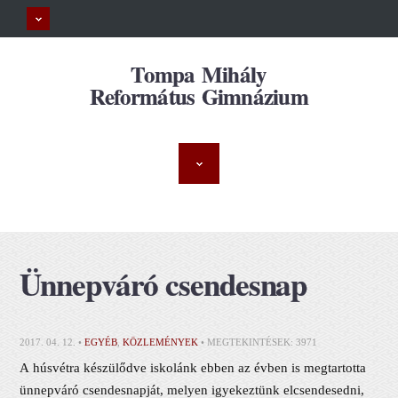
Tompa Mihály
Református Gimnázium
Ünnepváró csendesnap
2017. 04. 12. •
EGYÉB
,
KÖZLEMÉNYEK
• MEGTEKINTÉSEK: 3971
A húsvétra készülődve iskolánk ebben az évben is megtartotta
ünnepváró csendesnapját, melyen igyekeztünk
elcsendesedni,