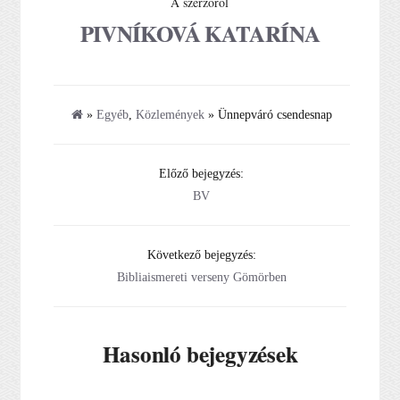
A szerzőről
PIVNÍKOVÁ KATARÍNA
»
Egyéb
,
Közlemények
» Ünnepváró csendesnap
Előző bejegyzés:
BV
Következő bejegyzés:
Bibliaismereti verseny Gömörben
Hasonló bejegyzések