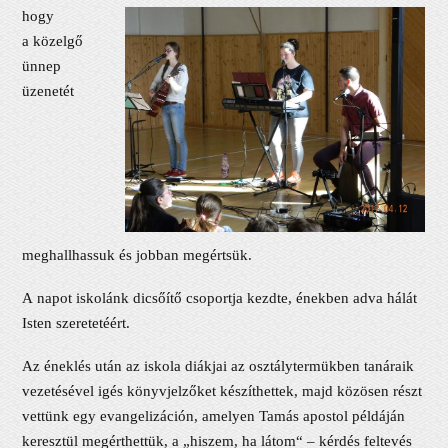
hogy
a közelgő
ünnep
üzenetét
meghallhassuk és jobban megértsük.
A napot iskolánk dicsőítő csoportja kezdte, énekben adva hálát
Isten szeretetéért.
Az éneklés után az iskola diákjai az osztálytermükben tanáraik
vezetésével igés könyvjelzőket készíthettek, majd közösen részt
vettünk egy evangelizáción, amelyen Tamás apostol példáján
keresztül megérthettük, a „hiszem, ha látom“ – kérdés feltevés