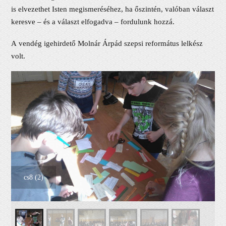
is elvezethet Isten megismeréséhez, ha őszintén, valóban választ
keresve – és a választ elfogadva – fordulunk hozzá.
A vendég igehirdető Molnár Árpád szepsi református lelkész
volt.
cs8 (2)