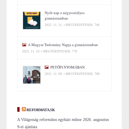
Nyílt nap a négyosztályos
gimnáziumban
2022. 11. 21. • MEGTEKINTÉSEK: 746
A Magyar Tudomány Napja a gimnáziumban
2022. 11. 10. • MEGTEKINTÉSEK: 778
PETŐFI NYOMÁBAN
2022. 11. 09. • MEGTEKINTÉSEK: 768
REFORMATA.SK
A Világosság református egyházi műsor 2026. augusztus
9-ei ajánlata