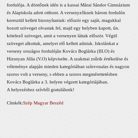
fordulója. A döntőnek idén is a kassai Márai Sándor Gimnázium
és Alapiskola adott otthont. A versenyzőknek három fordulón
keresztül kellett bizonyítaniuk: először egy saját, magukkal
hozott szöveget olvastak fel, majd egy helyben kapott, ún.
kötelező szöveget, amit a versenyen láttak először. Végül
szöveget alkottak, amelyet elő kellett adniuk. Iskolánkat a
verseny országos fordulóján Kovács Boglárka (III.O) és
Hizsnyan Júlia (V.O) képviselte. A szakmai zsűrik értékelése és
véleménye alapján minden kategóriában színvonalas és nagyon
szoros volt a verseny, s ebben a szoros megmérettetésben
Kovács Boglárka a 3. helyen végzett kategóriájában.
A helyezéshez szívből gratulálunk!
Címkék:
Szép Magyar Beszéd