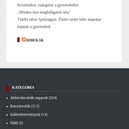
Krisztushoz csalogatni a gyermekeket
„Minden ima meghallgatott ima”
Túlélő tábor Ipolyságon: Életre szóló lelki alapokat
kapnak a gyermekek
RIREK.SK
KATEGÓRIA
Akikre büszkék vagyunk
(204)
Beszámolók
(212)
Diákönkormányzat
(14)
Ebéd
(3)