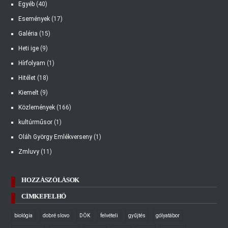
Egyéb
(40)
Események
(17)
Galéria
(15)
Heti ige
(9)
Hírfolyam
(1)
Hitélet
(18)
Kiemelt
(9)
Közlemények
(166)
kultúrműsor
(1)
Oláh György Emlékverseny
(1)
Zmluvy
(11)
HOZZÁSZÓLÁSOK
CÍMKEFELHŐ
biológia
dobré slovo
DÖK
felvételi
gyűjtés
gólyatábor