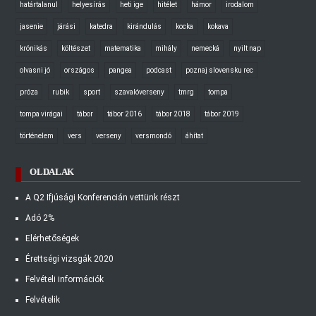
határtalanul
helyesírás
heti ige
hitélet
hámor
irodalom
jasenie
járási
katedra
kirándulás
kocka
kokava
krónikás
költészet
matematika
mihály
nemecká
nyilt nap
olvasni jó
országos
pangea
podcast
poznaj slovensku rec
próza
rubik
sport
szavalóverseny
tmrg
tompa
tompa virágai
tábor
tábor 2016
tábor 2018
tábor 2019
történelem
vers
verseny
versmondó
áhítat
OLDALAK
A Q2 Ifjúsági Konferencián vettünk részt
Adó 2%
Elérhetőségek
Érettségi vizsgák 2020
Felvételi információk
Felvételik