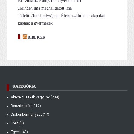
Krisztushoz csalogatni a gyermekeket
„Minden ima meghallgatott ima”
Túlélő tábor Ipolyságon: Életre szóló lelki alapokat
kapnak a gyermekek
RIREK.SK
KATEGÓRIA
Akikre büszkék vagyunk
(204)
Beszámolók
(212)
Diákönkormányzat
(14)
Ebéd
(3)
Egyéb
(40)