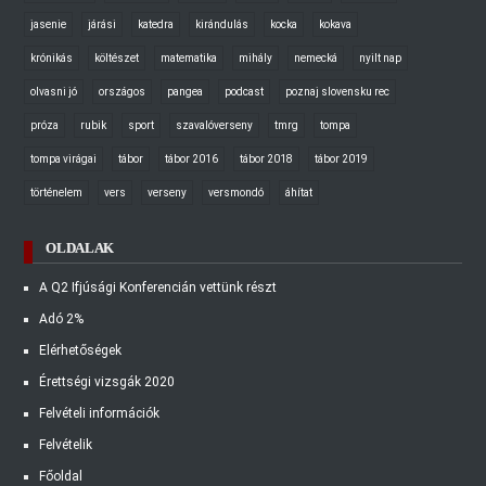
jasenie
járási
katedra
kirándulás
kocka
kokava
krónikás
költészet
matematika
mihály
nemecká
nyilt nap
olvasni jó
országos
pangea
podcast
poznaj slovensku rec
próza
rubik
sport
szavalóverseny
tmrg
tompa
tompa virágai
tábor
tábor 2016
tábor 2018
tábor 2019
történelem
vers
verseny
versmondó
áhítat
OLDALAK
A Q2 Ifjúsági Konferencián vettünk részt
Adó 2%
Elérhetőségek
Érettségi vizsgák 2020
Felvételi információk
Felvételik
Főoldal