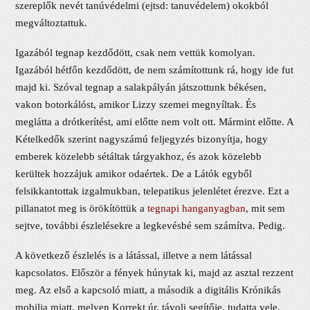
szereplők nevét tanúvédelmi (ejtsd: tanuvédelem) okokból
megváltoztattuk.
Igazából tegnap kezdődött, csak nem vettük komolyan.
Igazából hétfőn kezdődött, de nem számítottunk rá, hogy ide fut
majd ki. Szóval tegnap a salakpályán játszottunk békésen,
vakon botorkálóst, amikor Lizzy szemei megnyíltak. És
meglátta a drótkerítést, ami előtte nem volt ott. Mármint előtte. A
Kételkedők szerint nagyszámú feljegyzés bizonyítja, hogy
emberek közelebb sétáltak tárgyakhoz, és azok közelebb
kerültek hozzájuk amikor odaértek. De a Látók egyből
felsikkantottak izgalmukban, telepatikus jelenlétet érezve. Ezt a
pillanatot meg is örökítöttük a
tegnapi hanganyagban
, mit sem
sejtve, további észlelésekre a legkevésbé sem számítva. Pedig.
A következő észlelés is a látással, illetve a nem látással
kapcsolatos. Először a fények húnytak ki, majd az asztal rezzent
meg. Az első a kapcsoló miatt, a második a digitális Krónikás
mobilja miatt, melyen Korrekt úr, távoli segítője, tudatta vele,