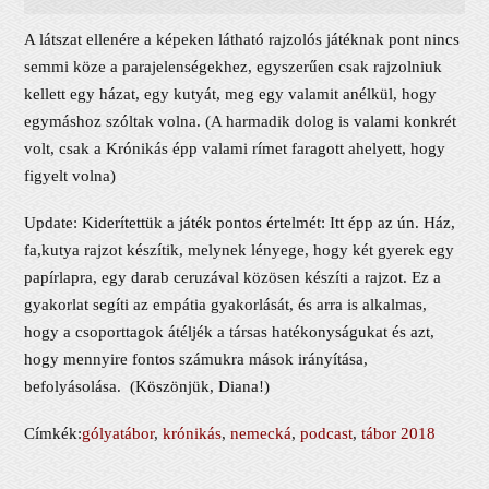
A látszat ellenére a képeken látható rajzolós játéknak pont nincs
semmi köze a parajelenségekhez, egyszerűen csak rajzolniuk
kellett egy házat, egy kutyát, meg egy valamit anélkül, hogy
egymáshoz szóltak volna. (A harmadik dolog is valami konkrét
volt, csak a Krónikás épp valami rímet faragott ahelyett, hogy
figyelt volna)
Update: Kiderítettük a játék pontos értelmét: Itt épp az ún. Ház,
fa,kutya rajzot készítik, melynek lényege, hogy két gyerek egy
papírlapra, egy darab ceruzával közösen készíti a rajzot. Ez a
gyakorlat segíti az empátia gyakorlását, és arra is alkalmas,
hogy a csoporttagok átéljék a társas hatékonyságukat és azt,
hogy mennyire fontos számukra mások irányítása,
befolyásolása.
(Köszönjük, Diana!)
Címkék:
gólyatábor
,
krónikás
,
nemecká
,
podcast
,
tábor 2018