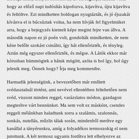
hogy az előző napi tudósítás kipofozva, kijavítva, újra kijavítva
és feltöltve. Ezt mindketten boldogan nyugtázták, és jó éjszakát
kívánva el is búcsúztak volna, ha nem hívják fel figyelmüket
arra, hogy a bejegyzés kiemelt képe megint fejre van állva. A
második napon ez jó poén volt, gondolták mindketten, de nem
kéne belőle szokást csinálni, így hát ellenőrizték, és tényleg.
Aztán még egyszer ellenőrizték, és mégse. A Látók ekkor már
kórusban hümmögtek a hátuk mögött, azóta is hol így, hol úgy
jelenik meg. Önnek hogy? Írja meg kommentbe.
Harmadik jelenségünk, a bevezetőben már említett
svédasztalnál történt, ami nevével ellentétben feltehetően nem
svéd, viszont minden reggel, varázslatos módon, gazdagon
megterítve várt bennünket. Ma sem volt ez másként, csendes
reggeli mélánkban haladtunk sorra a szalámis, szalonnás,
sonkás, nutellás, műzlis tálak során, mindenből merítve egy
kanállal a tányérunkra, amíg a folyadékos termoszokig el nem
jutottunk. A két termosz ugyanis fordítva lett elhelyezve az