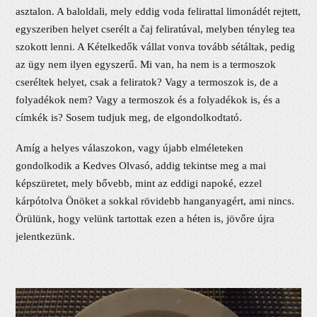
asztalon. A baloldali, mely eddig voda felirattal limonádét rejtett,
egyszeriben helyet cserélt a čaj feliratúval, melyben tényleg tea
szokott lenni. A Kételkedők vállat vonva tovább sétáltak, pedig
az ügy nem ilyen egyszerű. Mi van, ha nem is a termoszok
cseréltek helyet, csak a feliratok? Vagy a termoszok is, de a
folyadékok nem? Vagy a termoszok és a folyadékok is, és a
címkék is? Sosem tudjuk meg, de elgondolkodtató.
Amíg a helyes válaszokon, vagy újabb elméleteken
gondolkodik a Kedves Olvasó, addig tekintse meg a mai
képszüretet, mely bővebb, mint az eddigi napoké, ezzel
kárpótolva Önöket a sokkal rövidebb hanganyagért, ami nincs.
Örülünk, hogy velünk tartottak ezen a héten is, jövőre újra
jelentkezünk.