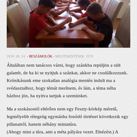
2018. 08. 24. •
BESZÁMOLÓK
• MEGTEKINTÉSEK: 3579
Általában nem tanácsos várni, hogy szánkba repüljön a sült
galamb, de ha ki se nyitjuk a szánkat, akkor ne csodálkozzunk.
Krónikásunk eme szokatlan analógia mentén indult ma a
svédasztalhoz, hogy témát merítsem, és lám, a téma néha
házhoz jön, ha nyitva tartjuk a szemünket.
Ma a szokásostól eltérően nem egy Feszty-körkép méretű,
legmélyebb rétegeiig egymásba fonódó történet következik egy
pillanatról, hanem néhány miniatúra.
(Ahogy mini a túra, ami a méta pályára vezet. Elnézést.) A