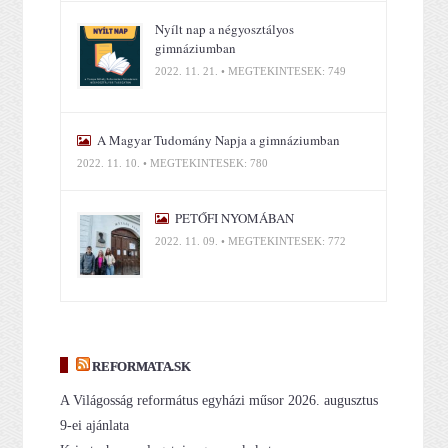
Nyílt nap a négyosztályos
gimnáziumban
2022. 11. 21. • MEGTEKINTÉSEK: 749
A Magyar Tudomány Napja a gimnáziumban
2022. 11. 10. • MEGTEKINTÉSEK: 780
PETŐFI NYOMÁBAN
2022. 11. 09. • MEGTEKINTÉSEK: 772
REFORMATA.SK
A Világosság református egyházi műsor 2026. augusztus
9-ei ajánlata