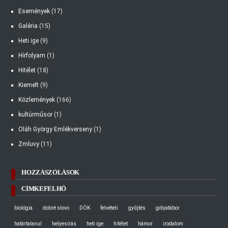
Események
(17)
Galéria
(15)
Heti ige
(9)
Hírfolyam
(1)
Hitélet
(18)
Kiemelt
(9)
Közlemények
(166)
kultúrműsor
(1)
Oláh György Emlékverseny
(1)
Zmluvy
(11)
HOZZÁSZÓLÁSOK
CÍMKEFELHŐ
biológia
dobré slovo
DÖK
felvételi
gyűjtés
gólyatábor
határtalanul
helyesírás
heti ige
hitélet
hámor
irodalom