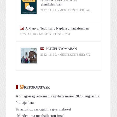
gimnáziumban
2022. 11. 21. • MEGTEKINTÉSEK: 749
A Magyar Tudomány Napja a gimnáziumban
2022. 11. 10. • MEGTEKINTÉSEK: 780
PETŐFI NYOMÁBAN
2022. 11. 09. • MEGTEKINTÉSEK: 772
REFORMATA.SK
A Világosság református egyházi műsor 2026. augusztus
9-ei ajánlata
Krisztushoz csalogatni a gyermekeket
„Minden ima meghallgatott ima”