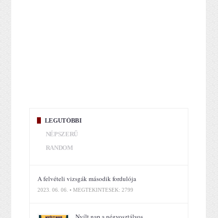
LEGUTÓBBI
NÉPSZERŰ
RANDOM
A felvételi vizsgák második fordulója
2023. 06. 06. • MEGTEKINTÉSEK: 2799
Nyílt nap a négyosztályos