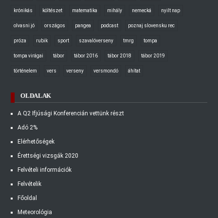
krónikás
költészet
matematika
mihály
nemecká
nyilt nap
olvasni jó
országos
pangea
podcast
poznaj slovensku rec
próza
rubik
sport
szavalóverseny
tmrg
tompa
tompa virágai
tábor
tábor 2016
tábor 2018
tábor 2019
történelem
vers
verseny
versmondó
áhítat
OLDALAK
A Q2 Ifjúsági Konferencián vettünk részt
Adó 2%
Elérhetőségek
Érettségi vizsgák 2020
Felvételi információk
Felvételik
Főoldal
Meteorológia