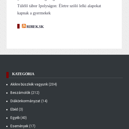
Túlélő tábor Ipolyságon: Életre szóló lelki alapokat
kapnak a gyermekek
RIREK.SK
KATEGÓRIA
Akikre büszkék vagyunk
(204)
Beszámolók
(212)
Diákönkormányzat
(14)
Ebéd
(3)
Egyéb
(40)
Események
(17)