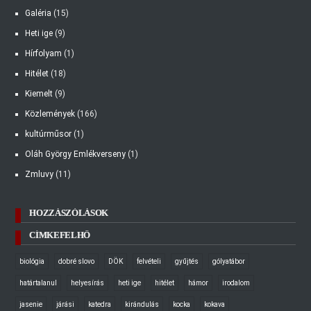
Galéria
(15)
Heti ige
(9)
Hírfolyam
(1)
Hitélet
(18)
Kiemelt
(9)
Közlemények
(166)
kultúrműsor
(1)
Oláh György Emlékverseny
(1)
Zmluvy
(11)
HOZZÁSZÓLÁSOK
CÍMKEFELHŐ
biológia
dobré slovo
DÖK
felvételi
gyűjtés
gólyatábor
határtalanul
helyesírás
heti ige
hitélet
hámor
irodalom
jasenie
járási
katedra
kirándulás
kocka
kokava